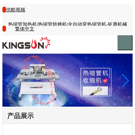
优酷视频
热缩管加热机|热缩管烘烤机|全自动穿热缩管机-钜鹿机械
繁体中文
产品展示