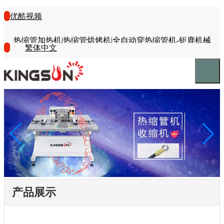
优酷视频
热缩管加热机|热缩管烘烤机|全自动穿热缩管机-钜鹿机械
繁体中文
产品展示