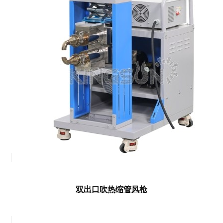
双出口吹热缩管风枪