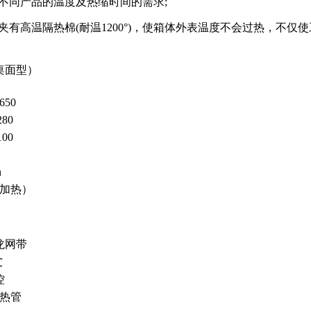
不同产品的温度及热缩时间的需求;
有高温隔热棉(耐温1200°)，使箱体外表温度不会过热，不仅
桌面型）
650
280
100
n
面加热）
龙网带
℃
控
热管