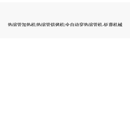
热缩管加热机|热缩管烘烤机|全自动穿热缩管机-钜鹿机械