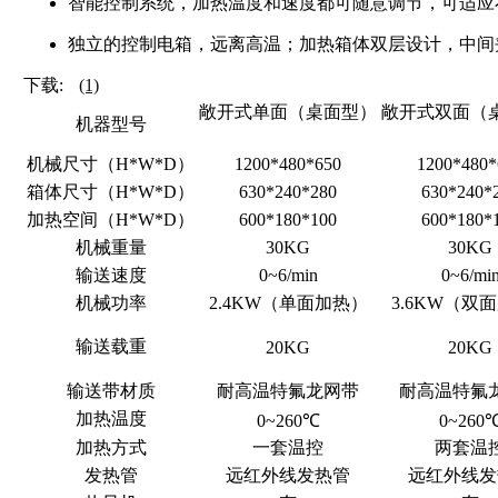
智能控制系统，加热温度和速度都可随意调节，可适应
独立的控制电箱，远离高温；加热箱体双层设计，中间夹
下载:
(1)
敞开式单面（桌面型）
敞开式双面（
机器型号
机械尺寸（H*W*D）
1200*480*650
1200*480*
箱体尺寸（H*W*D）
630*240*280
630*240*
加热空间（H*W*D）
600*180*100
600*180*
机械重量
30KG
30KG
输送速度
0~6/min
0~6/mi
机械功率
2.4KW（单面加热）
3.6KW（双
输送载重
20KG
20KG
输送带材质
耐高温特氟龙网带
耐高温特氟
加热温度
0~260℃
0~260
加热方式
一套温控
两套温
发热管
远红外线发热管
远红外线发