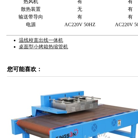
热风机
有
有
散热装置
无
有
输送带导向
有
有
电源
AC220V 50HZ
AC220V 5
温线校直出线一体机
桌面型小烤箱热缩管机
您可能喜欢：